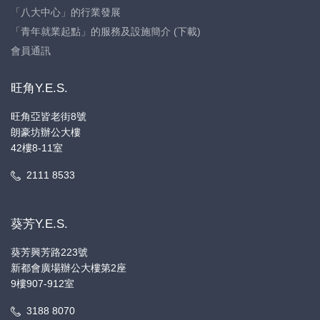
「八大中心」的行業發展
「青年就業起點」的服務及設施簡介 (下載)
會員通訊
旺角Y.E.S.
旺角亞皆老街8號
朗豪坊辦公大樓
42樓8-11室
2111 8533
葵芳Y.E.S.
葵芳興芳路223號
新都會廣場辦公大樓第2座
9樓907-912室
3188 8070