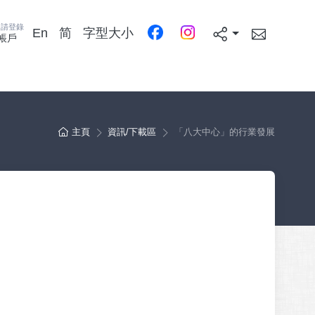
，請登錄
En
简
字型大小
帳戶
分享本頁
主頁
資訊/下載區
「八大中心」的行業發展