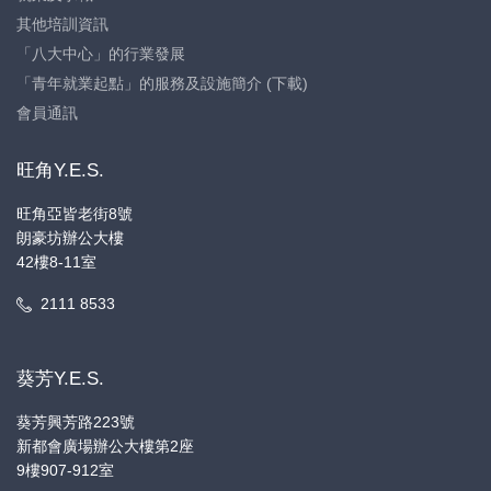
其他培訓資訊
「八大中心」的行業發展
「青年就業起點」的服務及設施簡介 (下載)
會員通訊
旺角Y.E.S.
旺角亞皆老街8號
朗豪坊辦公大樓
42樓8-11室
2111 8533
葵芳Y.E.S.
葵芳興芳路223號
新都會廣場辦公大樓第2座
9樓907-912室